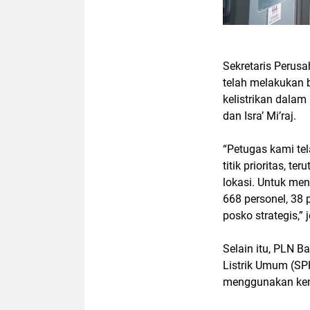
Sekretaris Perus
telah melakukan 
kelistrikan dala
dan Isra’ Mi’raj.
“Petugas kami tela
titik prioritas, t
lokasi. Untuk me
668 personel, 38 
posko strategis,” 
Selain itu, PLN 
Listrik Umum (SP
menggunakan kend