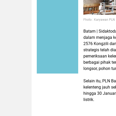
Fhoto : Karyawan PLN 
Batam | Sidakto
dalam menjaga ke
2576 Kongzili da
strategis telah d
pemeriksaan kele
berbagai pihak te
longsor, pohon tu
Selain itu, PLN B
kelenteng jauh s
hingga 30 Januar
listrik.