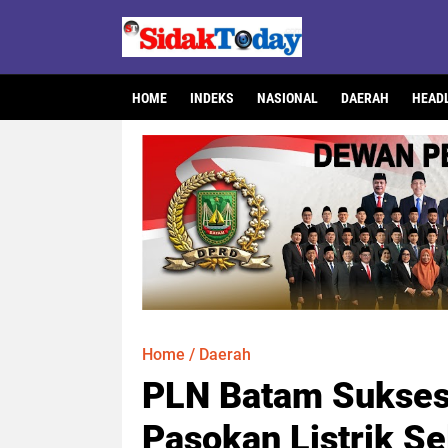
HOME
INDEKS
NASIONAL
DAERAH
HEAD
Home
/
Daerah
PLN Batam Sukses
Pasokan Listrik S