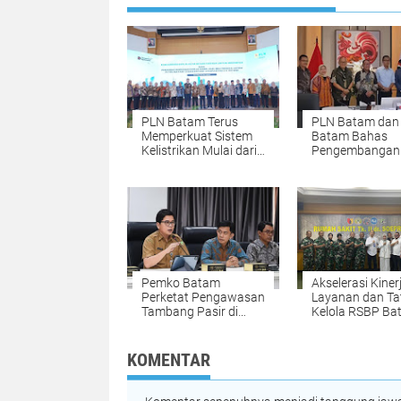
PLN Batam Terus
PLN Batam dan
Memperkuat Sistem
Batam Bahas
Kelistrikan Mulai dari
Pengembangan
Sektor Pembangkitan,
Batam Patriot
Transmisi, Distribusi
Bersama Danan
Hingga Pelayanan
Pelanggan.
Pemko Batam
Akselerasi Kiner
Perketat Pengawasan
Layanan dan Ta
Tambang Pasir di
Kelola RSBP Ba
Nongsa, Jaga
Serap Praktik Te
Lingkungan dan Tata
dari RS TK II
Ruang
dr.Soepraoen M
KOMENTAR