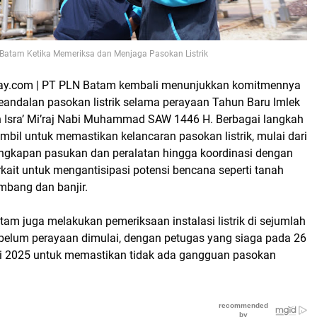
Batam Ketika Memeriksa dan Menjaga Pasokan Listrik
day.com | PT PLN Batam kembali menunjukkan komitmennya
andalan pasokan listrik selama perayaan Tahun Baru Imlek
n Isra’ Mi’raj Nabi Muhammad SAW 1446 H. Berbagai langkah
iambil untuk memastikan kelancaran pasokan listrik, mulai dari
ngkapan pasukan dan peralatan hingga koordinasi dengan
rkait untuk mengantisipasi potensi bencana seperti tanah
mbang dan banjir.
atam juga melakukan pemeriksaan instalasi listrik di sejumlah
ebelum perayaan dimulai, dengan petugas yang siaga pada 26
i 2025 untuk memastikan tidak ada gangguan pasokan