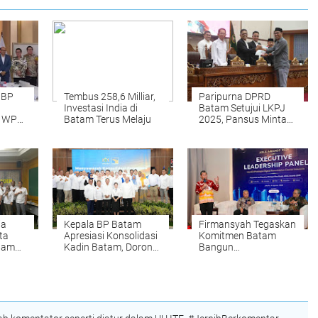
 BP
Tembus 258,6 Milliar,
Paripurna DPRD
Investasi India di
Batam Setujui LKPJ
 WPP
Batam Terus Melaju
2025, Pansus Minta
OPD Pemko
tara
Tindaklanjuti
Rekomendasi
Strategis
ja
Kepala BP Batam
Firmansyah Tegaskan
ta
Apresiasi Konsolidasi
Komitmen Batam
tam
Kadin Batam, Dorong
Bangun
rbaik
Percepatan Investasi
Pemerintahan Digital
dan Pertumbuhan
alang
Ekonomi