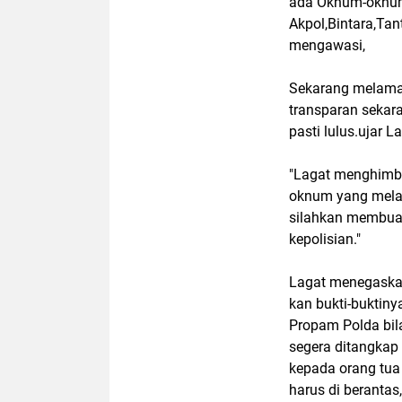
ada Oknum-oknum 
Akpol,Bintara,Ta
mengawasi,
Sekarang melamar
transparan sekar
pasti lulus.ujar 
"Lagat menghimba
oknum yang melak
silahkan membuat
kepolisian."
Lagat menegaskan
kan bukti-buktin
Propam Polda bila
segera ditangka
kepada orang tua 
harus di berantas,