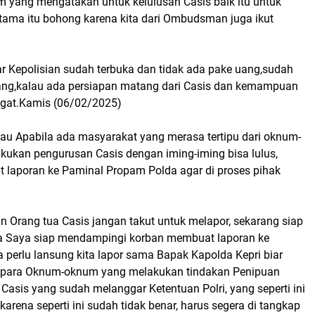
yang mengatakan untuk kelulusan Casis baik itu untuk
ntama itu bohong karena kita dari Ombudsman juga ikut
 Kepolisian sudah terbuka dan tidak ada pake uang,sudah
ang,kalau ada persiapan matang dari Casis dan kemampuan
Lagat.Kamis (06/02/2025)
u Apabila ada masyarakat yang merasa tertipu dari oknum-
ukan pengurusan Casis dengan iming-iming bisa lulus,
 laporan ke Paminal Propam Polda agar di proses pihak
 Orang tua Casis jangan takut untuk melapor, sekarang siap
ya Saya siap mendampingi korban membuat laporan ke
 perlu lansung kita lapor sama Bapak Kapolda Kepri biar
p para Oknum-oknum yang melakukan tindakan Penipuan
Casis yang sudah melanggar Ketentuan Polri, yang seperti ini
karena seperti ini sudah tidak benar, harus segera di tangkap