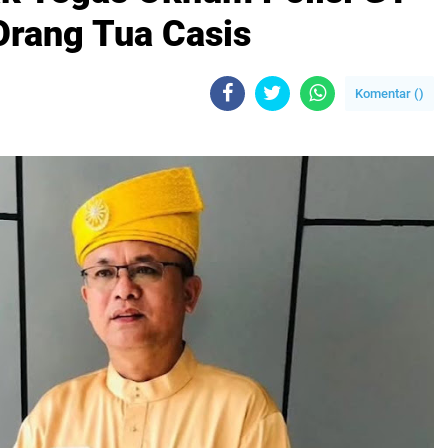
rang Tua Casis
Komentar (
)