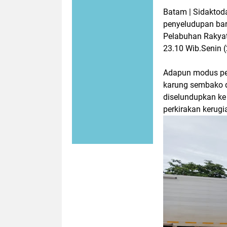
Batam | Sidaktod
penyeludupan bar
Pelabuhan Rakyat
23.10 Wib.Senin 
Adapun modus pen
karung sembako d
diselundupkan ke
perkirakan kerug