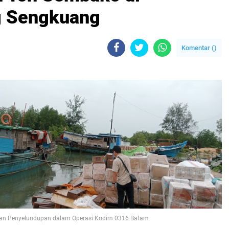
g Sengkuang
Komentar (
)
uhan Penyelundupan dalam Operasi Kodim 0316 Batam