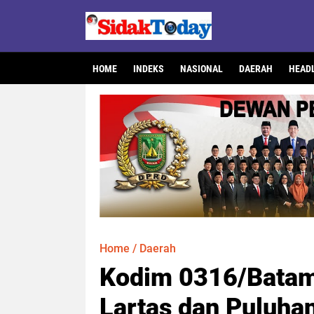
HOME
INDEKS
NASIONAL
DAERAH
HEAD
Home
/
Daerah
Kodim 0316/Batam
Lartas dan Puluha