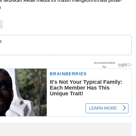
 di terbitkan Awak media ini masih mengkonfirmasi pihak-
)
: