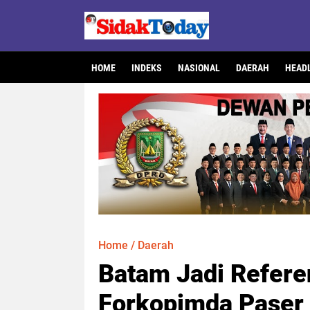
HOME
INDEKS
NASIONAL
DAERAH
HEAD
Home
/
Daerah
Batam Jadi Refere
Forkopimda Paser P