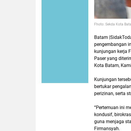
Fhoto: Sekda Kota Ba
Batam |SidakToda
pengembangan inv
kunjungan kerja 
Paser yang diteri
Kota Batam, Kami
Kunjungan terseb
bertukar pengalam
perizinan, serta 
“Pertemuan ini m
kondusif, birokras
guna menjaga sta
Firmansyah.