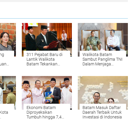
ng
311 Pejabat Baru di
Walikota Batam
Lantik Walikota
Sambut Panglima TNI
uang
Batam Tekankan
Dalam Menjaga
aturan
Integrasi dan Siap
Stabilitas Keamanan
angan
Melayani
dan Pembangunan
Ekonomi Batam
Batam Masuk Daftar
 Kota
Diproyeksikan
Daerah Terbaik Untuk
Tumbuh hingga 7,4
Investasi di Indonesia
Persen, Pemko
 Rp
Naikkan Target
Pendapatan Daerah