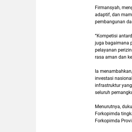
Firmansyah, menga
adaptif, dan mam
pembangunan dan 
“Kompetisi antard
juga bagaimana p
pelayanan perizin
rasa aman dan kep
Ia menambahkan, 
investasi nasion
infrastruktur yan
seluruh pemangku
Menurutnya, duk
Forkopimda tingk
Forkopimda Provi