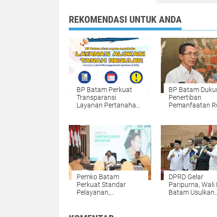
REKOMENDASI UNTUK ANDA
BP Batam Perkuat
BP Batam Duku
Transparansi
Penertiban
Layanan Pertanahan,
Pemanfaatan R
Alokasi Tanah Reguler
Laut Sesuai Per
Hadir Melalui LMS
Perundang-Und
Pemko Batam
DPRD Gelar
Perkuat Standar
Paripurna, Wali
Pelayanan,
Batam Usulkan
Firmansyah: SOP
Perubahan
Harus Permudah
KUA/PPAS 2026
Masyarakat
4,508 T