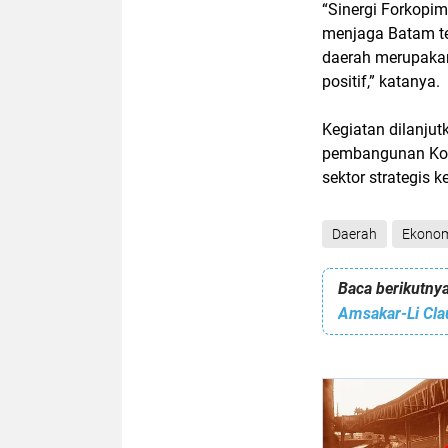
“Sinergi Forkopi
menjaga Batam tet
daerah merupaka
positif,” katanya.
Kegiatan dilanju
pembangunan Kota
sektor strategis k
Daerah
Ekono
Baca berikutnya