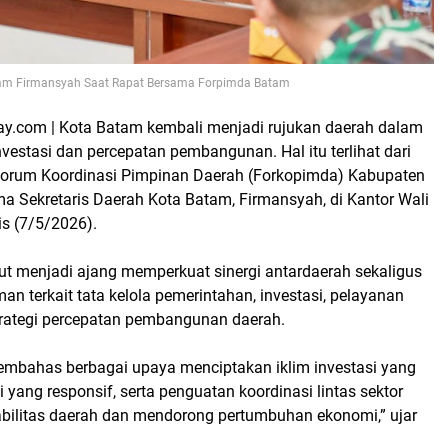
tam Firmansyah Saat Rapat Bersama Forpimda Batam
y.com | Kota Batam kembali menjadi rujukan daerah dalam
estasi dan percepatan pembangunan. Hal itu terlihat dari
Forum Koordinasi Pimpinan Daerah (Forkopimda) Kabupaten
ma Sekretaris Daerah Kota Batam, Firmansyah, di Kantor Wali
s (7/5/2026).
ut menjadi ajang memperkuat sinergi antardaerah sekaligus
an terkait tata kelola pemerintahan, investasi, pelayanan
strategi percepatan pembangunan daerah.
embahas berbagai upaya menciptakan iklim investasi yang
i yang responsif, serta penguatan koordinasi lintas sektor
bilitas daerah dan mendorong pertumbuhan ekonomi,” ujar