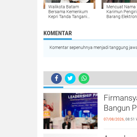
Walikota Batam
Mencuat Nama 
Bersama Kemenkum
Karimun Pengir
Kepri Tanda Tangani
Barang Elektroni
MOU Hadirkan Pos
Samping Pasifik
Bantuan Hukum di
diduga Tidak Me
Setiap Kelurahan
Izin Kepabeanan
KOMENTAR
Bea Cukai Bata
Diduga Tutup M
Komentar sepenuhnya menjadi tanggung jawab
TERKINI
Curah Hujan Tinggi, Kepala BP Batam 
Firmansy
Bangun Pe
07/08/2026,
08:51 