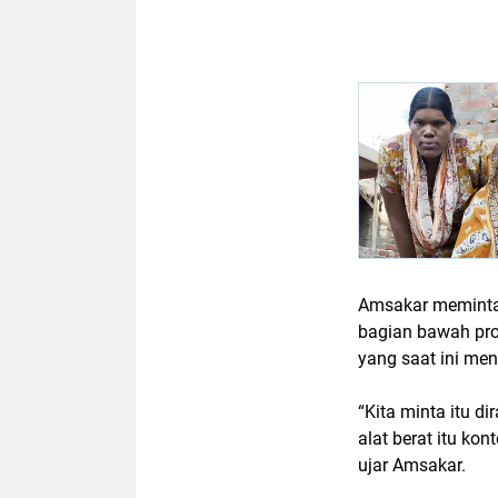
Amsakar meminta
bagian bawah pr
yang saat ini me
“Kita minta itu d
alat berat itu k
ujar Amsakar.