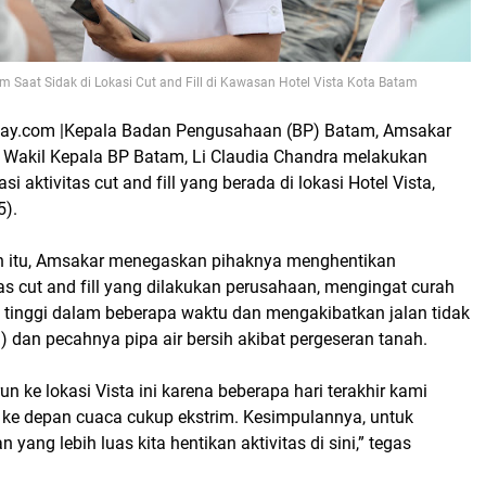
m Saat Sidak di Lokasi Cut and Fill di Kawasan Hotel Vista Kota Batam
day.com |Kepala Badan Pengusahaan (BP) Batam, Amsakar
Wakil Kepala BP Batam, Li Claudia Chandra melakukan
si aktivitas cut and fill yang berada di lokasi Hotel Vista,
5).
n itu, Amsakar menegaskan pihaknya menghentikan
as cut and fill yang dilakukan perusahaan, mengingat curah
 tinggi dalam beberapa waktu dan mengakibatkan jalan tidak
l) dan pecahnya pipa air bersih akibat pergeseran tanah.
un ke lokasi Vista ini karena beberapa hari terakhir kami
ke depan cuaca cukup ekstrim. Kesimpulannya, untuk
n yang lebih luas kita hentikan aktivitas di sini,” tegas