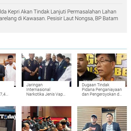
lda Kepri Akan Tindak Lanjuti Permasalahan Lahan
Barelang di Kawasan. Pesisir Laut Nongsa, BP Batam
Jaringan
Dugaan Tindak
Internasional
Pidana Penganiayaan
7,4
Narkotika Jenis Vape
dan Pengeroyokan di
dan Kemasan
Home Stay Viral di
Makanan Berhasil di
Media Sosial, Dua
erah
Ringkus BNN
Perkara Berbeda