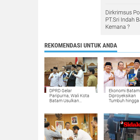
Dirkrimsus Po
PT.Sri Indah 
Kemana ?
REKOMENDASI UNTUK ANDA
DPRD Gelar
Ekonomi Batam
Paripurna, Wali Kota
Diproyeksikan
Batam Usulkan
Tumbuh hingga 
Perubahan
Persen, Pemko
KUA/PPAS 2026 Rp
Naikkan Target
4,508 T
Pendapatan Da