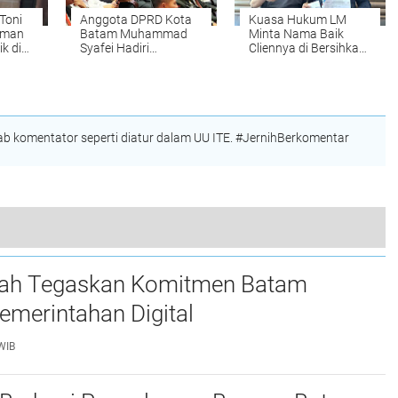
Toni
Anggota DPRD Kota
Kuasa Hukum LM
iman
Batam Muhammad
Minta Nama Baik
k di
Syafei Hadiri
Cliennya di Bersihkan
Paripurna DPRD
dari Daftar Label
miliki
Kepri, Apresiasi
Black List di THM
 ?
Raihan WTP Ke-16
m
Berturut-turut
ata
 komentator seperti diatur dalam UU ITE. #JernihBerkomentar
Hentikan Aktifitas Cut and Fill di Lokasi Hotel Vista
ah Tegaskan Komitmen Batam
merintahan Digital
WIB