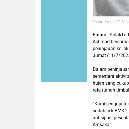
Fhoto : Kepala BP Bata
Batam | SidakTo
Achmad bersama 
peninjauan ke loka
Jumat (11/7/202
Dalam peninjaua
sementara aktivit
hujan yang cukup
rata (tanah timbu
“Kami sengaja tur
sudah cek BMKG, 
antisipasi pesoala
Amsakar.